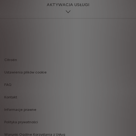
AKTYWACJA USŁUGI
Citroën
Footer
Ustawienia plików cookie
menu
FAQ
Kontakt
Informacje prawne
Polityka prywatności
Warunki Ogólne Korzystania z Usług