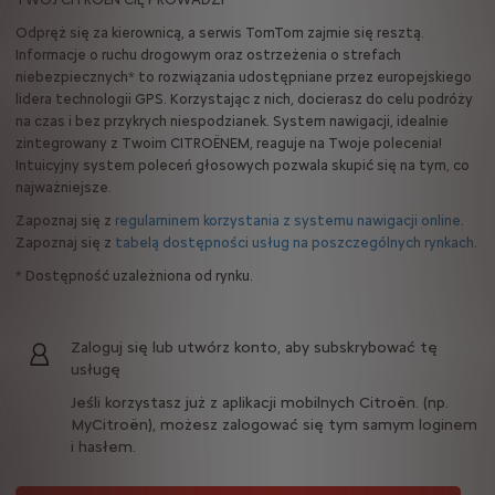
Odpręż się za kierownicą, a serwis TomTom zajmie się resztą.
Informacje o ruchu drogowym oraz ostrzeżenia o strefach
niebezpiecznych* to rozwiązania udostępniane przez europejskiego
lidera technologii GPS. Korzystając z nich, docierasz do celu podróży
na czas i bez przykrych niespodzianek. System nawigacji, idealnie
zintegrowany z Twoim CITROËNEM, reaguje na Twoje polecenia!
Intuicyjny system poleceń głosowych pozwala skupić się na tym, co
najważniejsze.
Zapoznaj się z
regulaminem korzystania z systemu nawigacji online
.
Zapoznaj się z
tabelą dostępności usług na poszczególnych rynkach
.
* Dostępność uzależniona od rynku.
Zaloguj się lub utwórz konto, aby subskrybować tę
usługę
Jeśli korzystasz już z aplikacji mobilnych Citroën. (np.
MyCitroën), możesz zalogować się tym samym loginem
i hasłem.