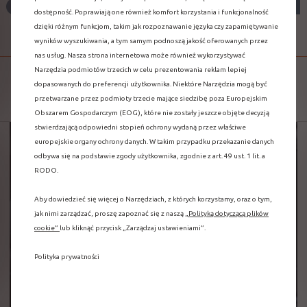
CONNECTED NAVIGATION
dostępność. Poprawiają one również komfort korzystania i funkcjonalność
PACK PLUS
dzięki różnym funkcjom, takim jak rozpoznawanie języka czy zapamiętywanie
wyników wyszukiwania, a tym samym podnoszą jakość oferowanych przez
nas usług. Nasza strona internetowa może również wykorzystywać
Narzędzia podmiotów trzecich w celu prezentowania reklam lepiej
THE BEST CO-DRIVER
dopasowanych do preferencji użytkownika. Niektóre Narzędzia mogą być
przetwarzane przez podmioty trzecie mające siedzibę poza Europejskim
Obszarem Gospodarczym (EOG), które nie zostały jeszcze objęte decyzją
stwierdzającą odpowiedni stopień ochrony wydaną przez właściwe
europejskie organy ochrony danych. W takim przypadku przekazanie danych
odbywa się na podstawie zgody użytkownika, zgodnie z art. 49 ust. 1 lit. a
RODO.
Aby dowiedzieć się więcej o Narzędziach, z których korzystamy, oraz o tym,
jak nimi zarządzać, proszę zapoznać się z naszą
„Polityką dotyczącą plików
cookie”
lub kliknąć przycisk „Zarządzaj ustawieniami”.
Polityka prywatności