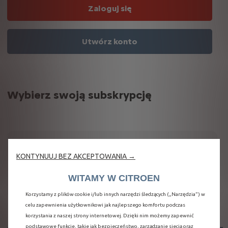
Zaloguj się
Utwórz konto
Wybierz swoją subskrypcję
6
miesiąc
KONTYNUUJ BEZ AKCEPTOWANIA →
W CENIE
WITAMY W CITROEN
Twojego
samochodu
Korzystamy z plików cookie i/lub innych narzędzi śledzących („Narzędzia”) w
celu zapewnienia użytkownikowi jak najlepszego komfortu podczas
korzystania z naszej strony internetowej. Dzięki nim możemy zapewnić
podstawowe funkcje, takie jak bezpieczeństwo, zarządzanie siecią oraz