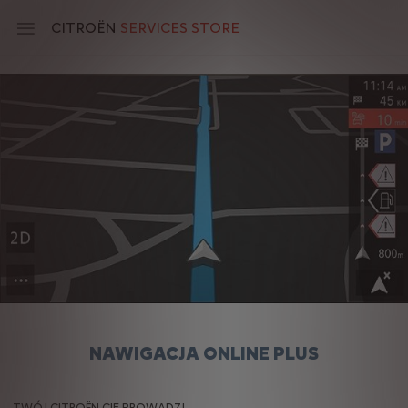
Skip
to
CITROËN
SERVICES STORE
main
content
Main
navigation
NAWIGACJA ONLINE PLUS
TWÓJ CITROËN CIĘ PROWADZI