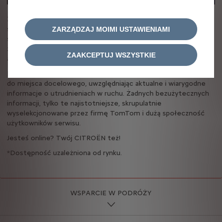
Zamiast bawić się smartfonem za kierownicą, porozmawiaj ze
swoim CITROËNEM. Nowoczesny system poleceń głosowych*
ZARZĄDZAJ MOIMI USTAWIENIAMI
spełni Twoje oczekiwania: odezwie się naturalnym głosem i
zrealizuje Twoje polecenia. A Ty nie odrywasz wzroku od drogi
ZAAKCEPTUJ WSZYSTKIE
ani rąk od kierownicy.
Inteligentna usługa nawigacji online wyznacza optymalną trasę
do miejsca docelowego, uwzględniając aktualne i wiarygodne
informacje o utrudnieniach w ruchu. Żadnych bezużytecznych
informacji, tylko te najistotniejsze, skrupulatnie
wyselekcjonowane przez firmę TomTom i dużą społeczność
użytkowników serwisu.
Jesteś online? Twój CITROËN też!
*Dostępność uzależniona od rynku.
WSPARCIE W PODRÓŻY